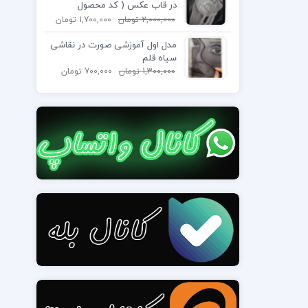
در قاب عکس ( کد محصول
1404040402)
2,000,000
تومان
1,700,000
تومان
مدل اول آموزشی صورت در نقاشی
سیاه قلم
1,300,000
تومان
700,000
تومان