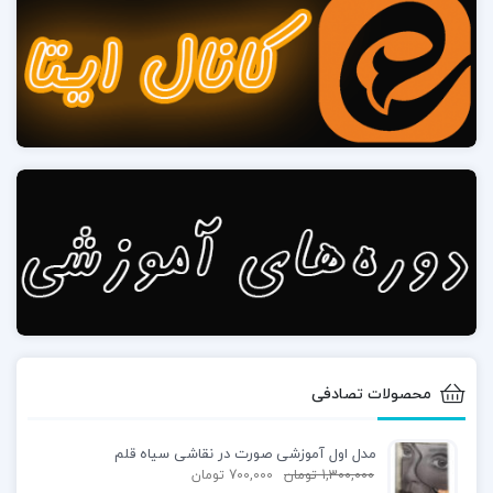
8) بینی
من دوست دارم بینی را به‌عنوان نوعی شکل میله‌ای
طلایی که دقیقاً زیر یک شکل کیستونی بین ابروها قرار
می‌گیرد، ساده کنم. این فرم مربوط به قسمت زیرین
بینی است که صفحه مخصوص به خود را دارد که
معمولاً در سایه است. از آنجایی که بینی لبه‌های سختی
با صورت ندارد، بلکه به آرامی بالا می‌آید، با خطوط خود
تا جایی که می‌توانید آن‌ها را وارد می‌کنید، حداقل ممکن
است. برای جایی که لبه نرم می شود و با ناحیه اطراف
ادغام می شود.
محصولات تصادفی
9) دهان
مدل اول آموزشی صورت در نقاشی سیاه قلم
1,300,000
تومان
700,000
تومان