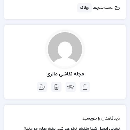
بلوک است و نه توپ، اما می توان آن را با هر کدام
دسته‌بندی‌ها
وبلاگ
تقریب زد! در اینجا من از یک توپ برای بالای سر و یک
شکل گوه برای فک استفاده می کنم. به نظر من فرم‌های
توپ مفید هستند زیرا هر خطی که روی یک کره کشیده
می‌شود به سطح آن منحنی می‌شود و به توصیف گردی
جمجمه کمک می‌کند.
3) ضربدری صورت
مجله نقاشی مالری
هنگام قرار دادن ویژگی ها، قرار دادن یک خط کش کمک
می کند تا همه چیز هماهنگ شود. از خط افقی می توان
برای مشخص کردن محل قرارگیری ابروها استفاده کرد، در
حالی که خط عمودی مرکز صورت را نشان می دهد. سعی
دیدگاهتان را بنویسید
کنید از قسمت بالای بینی و فیلتروم (شیب عمودی در
نشانی ایمیل شما منتشر نخواهد شد.
بخش‌های موردنیاز