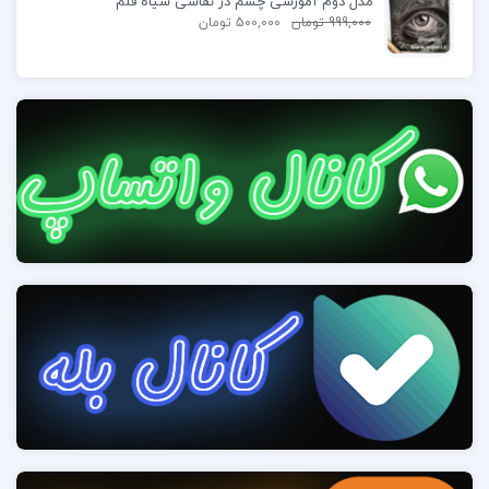
مدل دوم آموزشی چشم در نقاشی سیاه قلم
7) گوش ها
999,000
تومان
500,000
تومان
گوش ها از فردی به فرد دیگر بسیار متفاوت هستند، اما
معمولاً ساختارهای یکسانی دارند. در قسمت بیرونی
مارپیچ وجود دارد که یک منحنی C در اطراف بیرون
گوش ایجاد می کند، سپس یک شکل Y مانند برای آنتی
مارپیچ داریم، زیرا در بالای گوش شکاف می دهد، و یک
منحنی S کوچک داریم. برای tragus، قبل از اینکه به
لاله گوش پایین بیاییم. سعی کنید روی ترسیم اشکال
سایه تیره ایجاد شده توسط این ویژگی ها تمرکز کنید –
جزئیات زیادی در اینجا وجود دارد و این به ساده شدن
آن کمک می کند. گاهی اوقات می توانید آن را به همان
اندازه رها کنید.