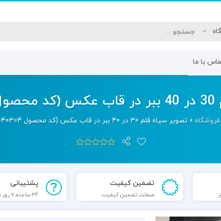
اس با ما
ی سیاه قلم
ترم دوم – طراحی اولیه اجزای
ترم سوم – م
14)
صورت
چشم
فروشگاه
»
تصویر سیاه قلم 30 در 40 ببر در قاب عکس (کد محصول 1404040304)
تضمین کیفیت
پشتیبانی
ضمانت تضمین کیفیت
24 ساعته 7 روز هفته