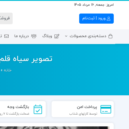
امروز:
جمعه, 16 مرداد 1405
ورود | ثبت‌نام
دسته‌بندی محصولات
وبلاگ
درباره ما
تم
ترم اول – آموزش‌ مبان
تصویر سیاه قلم 30 در 40 ببر در قاب عکس (کد محصول 04040304
خانه
»
پرداخت امن
بازگشت وجه
توسط کارتهای شتاب
ضمانت بازگشت تا 7 روز