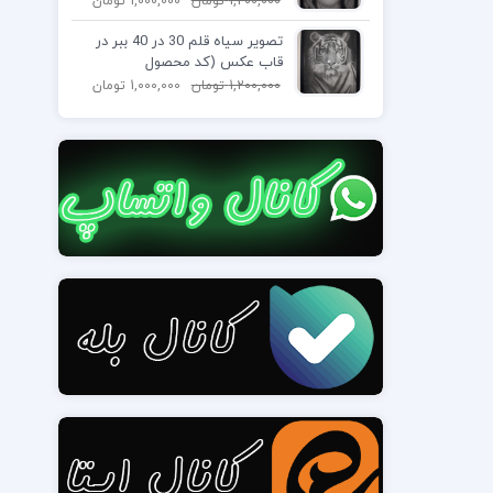
1,200,000
تومان
1,000,000
تومان
تصویر سیاه قلم 30 در 40 ببر در
قاب عکس (کد محصول
1404040304)
1,200,000
تومان
1,000,000
تومان